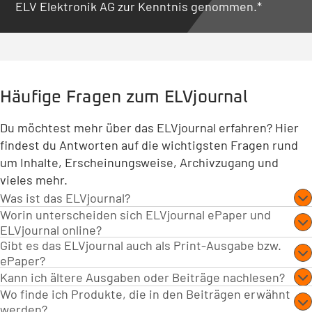
ELV Elektronik AG zur Kenntnis genommen.*
Häufige Fragen zum ELVjournal
Du möchtest mehr über das ELVjournal erfahren? Hier
findest du Antworten auf die wichtigsten Fragen rund
um Inhalte, Erscheinungsweise, Archivzugang und
vieles mehr.
Was ist das ELVjournal?
Worin unterscheiden sich ELVjournal ePaper und
Das ELVjournal behandelt Themen rund um Smart
ELVjournal online?
Home, Technik und innovative Lösungen. Hier finden
Gibt es das ELVjournal auch als Print-Ausgabe bzw.
Das ELVjournal ePaper erschien bis 2025 alle zwei
Sie spannende Hintergrundberichte, detaillierte Bau-
ePaper?
Monate und konzentrierte sich auf unsere
und Projektanleitungen, Produkttests sowie praxisnahe
Das ELVjournal erschien bis Ende 2023 als gedruckte
Kann ich ältere Ausgaben oder Beiträge nachlesen?
Eigenentwicklungen, exklusive Bausätze und
DIY-Themen. Es richtet sich dabei sowohl an Einsteiger
Ausgabe. Im Zeitraum 2024 bis 2025 wurde es
Wo finde ich Produkte, die in den Beiträgen erwähnt
Ja, alle bisherigen Ausgaben des ELVjournals stehen als
praxisnahe Smart-Home-Lösungen. Das ELVjournal
als auch an erfahrene Anwender, die sich für aktuelle
werden?
ausschließlich nur noch als kostenloses ePaper